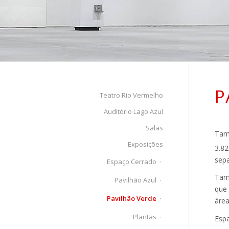
P
Teatro Rio Vermelho
Auditório Lago Azul
Salas
Tamb
Exposições
3.8
sepa
Espaço Cerrado
Tamb
Pavilhão Azul
que
Pavilhão Verde
área
Plantas
Espa