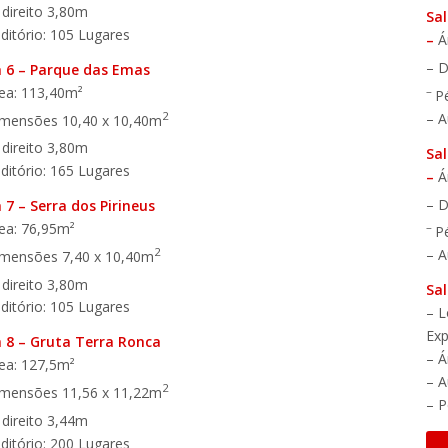
 direito 3,80m
Sa
ditório: 105 Lugares
–
Á
– D
a
6 – Parque das Emas
ea: 113,40m²
–
P
2
– A
imensões 10,40 x 10,40m
 direito 3,80m
Sal
ditório: 165 Lugares
–
Á
– D
 7 – Serra dos Pirineus
ea: 76,95m²
–
P
2
– A
imensões 7,40 x 10,40m
 direito 3,80m
Sal
ditório: 105 Lugares
– L
Exp
a 8 – Gruta Terra Ronca
– Á
ea: 127,5m²
– A
2
imensões 11,56 x 11,22m
– P
 direito 3,44m
ditório: 200 Lugares