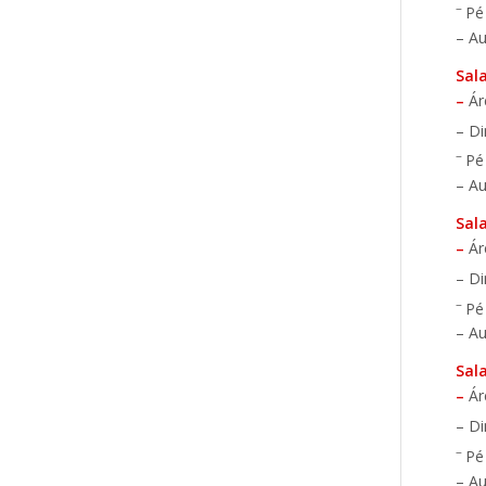
–
Pé
– Au
Sal
–
Ár
– D
–
Pé
– Au
Sala
–
Ár
– D
–
Pé
– Au
Sal
–
Ár
– D
–
Pé
– Au