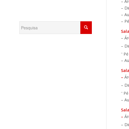
– Ár
– D
– Au
– Pé
Sal
– Ár
– D
–
Pé
– Au
Sal
–
Ár
– D
–
Pé
– Au
Sal
–
Ár
– D