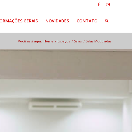
FORMAÇÕES GERAIS
NOVIDADES
CONTATO
Você está aqui:
Home
/
Espaços
/
Salas
/
Salas Moduladas