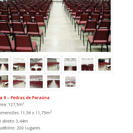
a 9 – Pedras de Paraúna
rea: 127,5m²
2
imensões 11,56 x 11,75m
é direito 3,44m
uditório: 200 Lugares