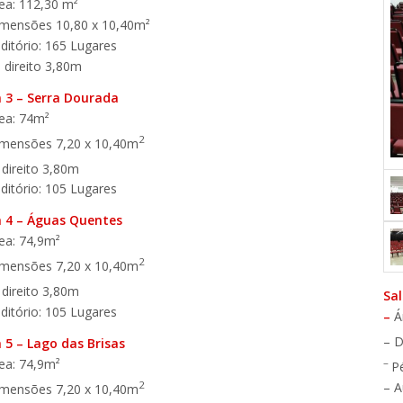
ea: 112,30 m²
imensões 10,80 x 10,40m²
ditório: 165 Lugares
 direito 3,80m
a
3 – Serra Dourada
ea: 74m²
2
imensões 7,20 x 10,40m
 direito 3,80m
ditório: 105 Lugares
a
4 – Águas Quentes
ea: 74,9m²
2
imensões 7,20 x 10,40m
 direito 3,80m
Sal
ditório: 105 Lugares
–
Á
– D
a
5 – Lago das Brisas
ea: 74,9m²
–
P
2
– A
imensões 7,20 x 10,40m