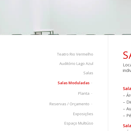
S
Teatro Rio Vermelho
Auditório Lago Azul
Loc
indi
Salas
Salas Moduladas
Sala
Planta
– Ár
– D
Reservas / Orçamento
– Au
Exposições
– Pé
Espaço Multiúso
Sala