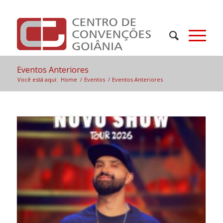
Eventos Anteriores
Você está aqui:
Home
/
Eventos
/
Eventos Anteriores