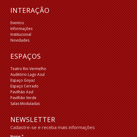
INTERAÇÃO
Eventos
Informações
Institucional
Novidades
ESPAÇOS
Teatro Rio Vermelho
Auditório Lago Azul
Espaço Goyaz
Espaço Cerrado
Pavilhão Azul
Pavilhão Verde
Salas Moduladas
NEWSLETTER
Cadastre-se e receba mais informações
*
Nome