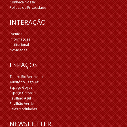
Conheça Nossa:
Política de Privacidade
INTERAÇÃO
Eventos
Informações
Institucional
Novidades
ESPAÇOS
Teatro Rio Vermelho
Auditório Lago Azul
Espaço Goyaz
Espaço Cerrado
Pavilhão Azul
Pavilhão Verde
Salas Moduladas
NEWSLETTER