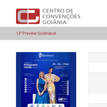
13º Preview Goiâniacal