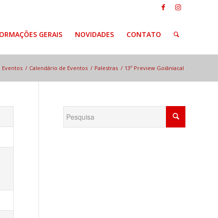
FORMAÇÕES GERAIS
NOVIDADES
CONTATO
Eventos
/
Calendário de Eventos
/
Palestras
/
13º Preview Goiâniacal