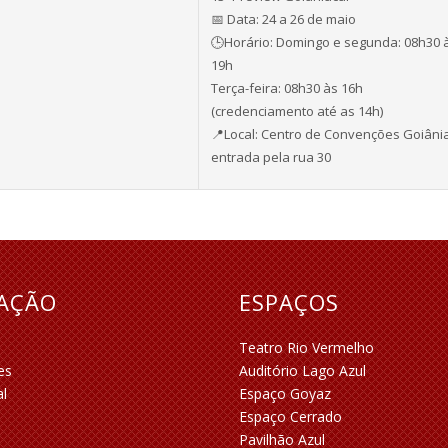
📅 Data: 24 a 26 de maio
🕒Horário: Domingo e segunda: 08h30 
19h
Terça-feira: 08h30 às 16h
(credenciamento até as 14h)
📍Local: Centro de Convenções Goiâni
entrada pela rua 30
RAÇÃO
ESPAÇOS
Teatro Rio Vermelho
es
Auditório Lago Azul
al
Espaço Goyaz
Espaço Cerrado
Pavilhão Azul