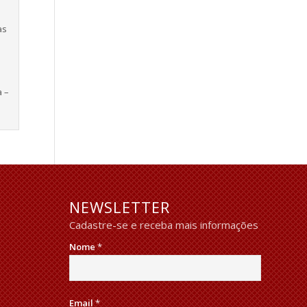
às
a –
NEWSLETTER
Cadastre-se e receba mais informações
Nome
*
Email
*