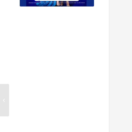
45º CBA – Congresso
Brasileiro da Anclivepa