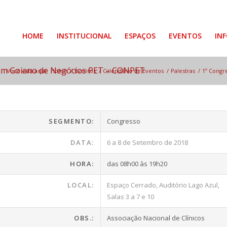
HOME
INSTITUCIONAL
ESPAÇOS
EVENTOS
IN
órum Goiano de Negócios PET – CONPET
Você está aqui:
Home
/
Eventos
/
Calendário de Eventos
/
Palestras
/
1º Congr
SEGMENTO:
Congresso
DATA:
6 a 8 de Setembro de 2018
HORA:
das 08h00 às 19h20
LOCAL:
Espaço Cerrado, Auditório Lago Azul,
Salas 3 a 7 e 10
OBS.:
Associação Nacional de Clínicos