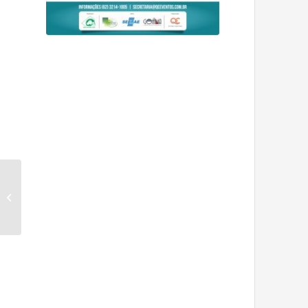
III Simpósio Desafios
da Fertilidade do Solo
na Região do Cerrado