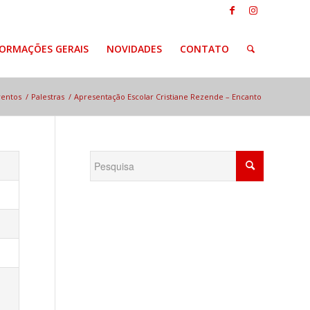
FORMAÇÕES GERAIS
NOVIDADES
CONTATO
ventos
/
Palestras
/
Apresentação Escolar Cristiane Rezende – Encanto