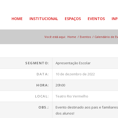
HOME
INSTITUCIONAL
ESPAÇOS
EVENTOS
IN
Você está aqui:
Home
/
Eventos
/
Calendário de E
SEGMENTO:
Apresentação Escolar
DATA:
10 de dezembro de 2022
HORA:
20h00
LOCAL:
Teatro Rio Vermelho
OBS.:
Evento destinado aos pais e familiares
dos alunos!