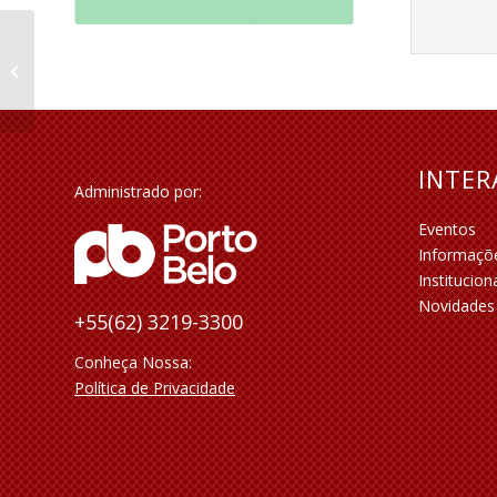
Colação de Grau e
Baile de Gala do
Colégio Visão
INTE
Administrado por:
Eventos
Informaçõ
Institucion
Novidades
+55(62) 3219-3300
Conheça Nossa:
Política de Privacidade