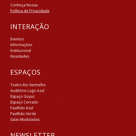
Conheça Nossa:
Política de Privacidade
INTERAÇÃO
Eventos
Informações
Institucional
Novidades
ESPAÇOS
Teatro Rio Vermelho
Auditório Lago Azul
Espaço Goyaz
Espaço Cerrado
Pavilhão Azul
Pavilhão Verde
Salas Moduladas
NEWSLETTER