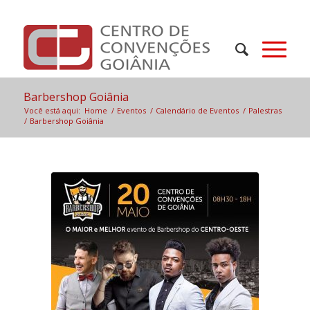
Barbershop Goiânia
Você está aqui:
Home
/
Eventos
/
Calendário de Eventos
/
Palestras
/
Barbershop Goiânia