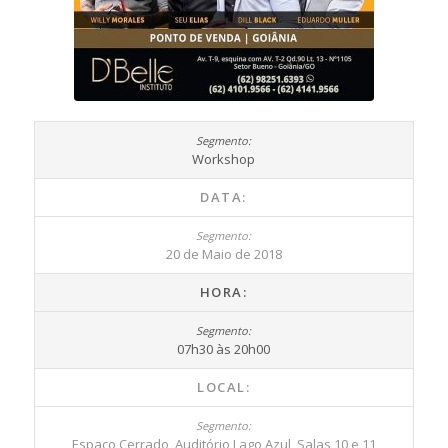
Workshop
DATA:
20 de Maio de 2018
HORA:
07h30 às 20h00
LOCAL:
Espaço Cerrado, Auditório Lago Azul, Salas 10 e 11