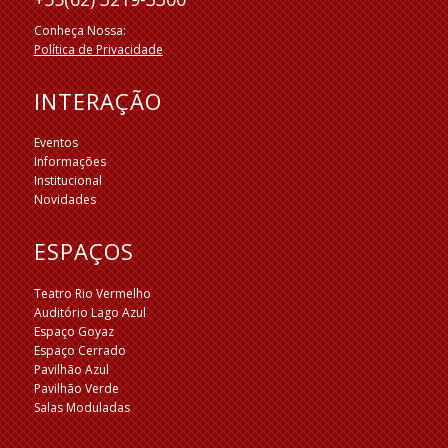
Conheça Nossa:
Política de Privacidade
INTERAÇÃO
Eventos
Informações
Institucional
Novidades
ESPAÇOS
Teatro Rio Vermelho
Auditório Lago Azul
Espaço Goyaz
Espaço Cerrado
Pavilhão Azul
Pavilhão Verde
Salas Moduladas