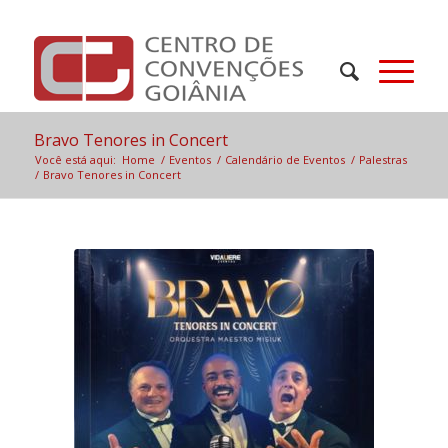
Bravo Tenores in Concert
Você está aqui:
Home
/
Eventos
/
Calendário de Eventos
/
Palestras
/
Bravo Tenores in Concert