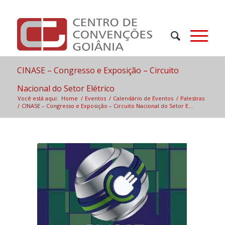
CINASE – Congresso e Exposição – Circuito
Nacional do Setor Elétrico
Você está aqui:
Home
/
Eventos
/
Calendário de Eventos
/
Palestras
/
CINASE – Congresso e Exposição – Circuito Nacional do Setor E...