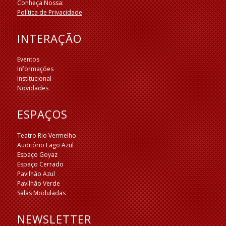
Conheça Nossa:
Política de Privacidade
INTERAÇÃO
Eventos
Informações
Institucional
Novidades
ESPAÇOS
Teatro Rio Vermelho
Auditório Lago Azul
Espaço Goyaz
Espaço Cerrado
Pavilhão Azul
Pavilhão Verde
Salas Moduladas
NEWSLETTER