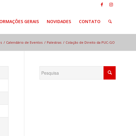
FORMAÇÕES GERAIS
NOVIDADES
CONTATO
s
/
Calendário de Eventos
/
Palestras
/
Colação de Direito da PUC-GO