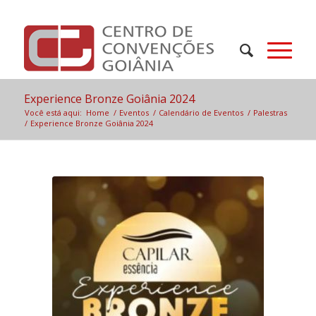
Experience Bronze Goiânia 2024
Você está aqui:
Home
/
Eventos
/
Calendário de Eventos
/
Palestras
/
Experience Bronze Goiânia 2024