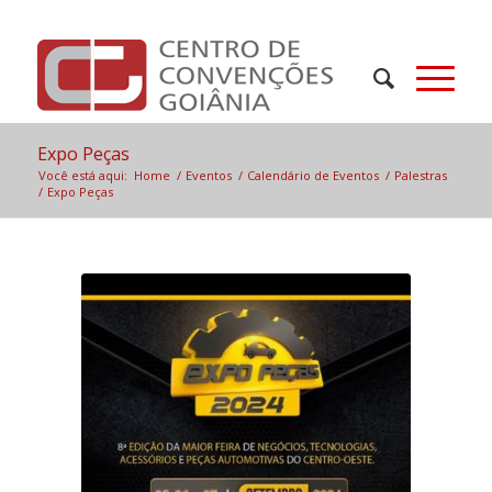
Expo Peças
Você está aqui:
Home
/
Eventos
/
Calendário de Eventos
/
Palestras
/
Expo Peças