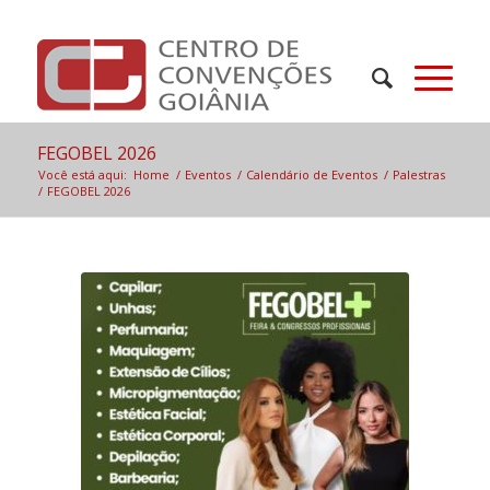
FEGOBEL 2026
Você está aqui:
Home
/
Eventos
/
Calendário de Eventos
/
Palestras
/
FEGOBEL 2026