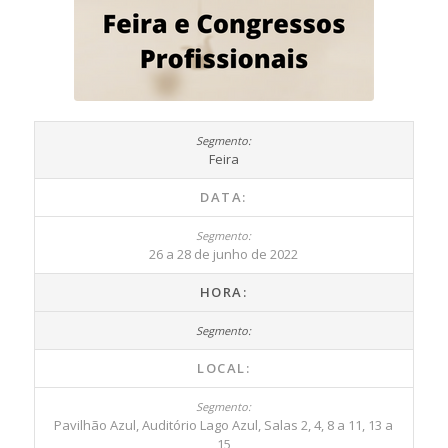
Feira
DATA:
26 a 28 de junho de 2022
HORA:
LOCAL:
Pavilhão Azul, Auditório Lago Azul, Salas 2, 4, 8 a 11, 13 a
15