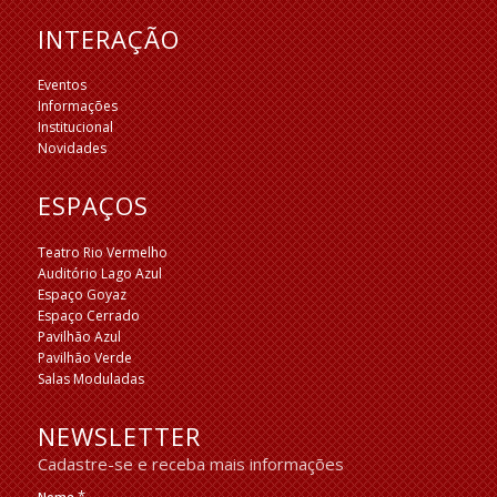
INTERAÇÃO
Eventos
Informações
Institucional
Novidades
ESPAÇOS
Teatro Rio Vermelho
Auditório Lago Azul
Espaço Goyaz
Espaço Cerrado
Pavilhão Azul
Pavilhão Verde
Salas Moduladas
NEWSLETTER
Cadastre-se e receba mais informações
*
Nome