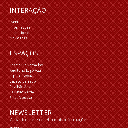
INTERAÇÃO
Eventos
Informações
Institucional
Novidades
ESPAÇOS
Teatro Rio Vermelho
Auditório Lago Azul
Espaço Goyaz
Espaço Cerrado
Pavilhão Azul
Pavilhão Verde
Salas Moduladas
NEWSLETTER
Cadastre-se e receba mais informações
*
Nome