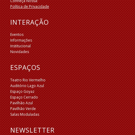
Conheça Nossa:
Política de Privacidade
INTERAÇÃO
Eventos
Informações
Institucional
Novidades
ESPAÇOS
Teatro Rio Vermelho
Auditório Lago Azul
Espaço Goyaz
Espaço Cerrado
Pavilhão Azul
Pavilhão Verde
Salas Moduladas
NEWSLETTER