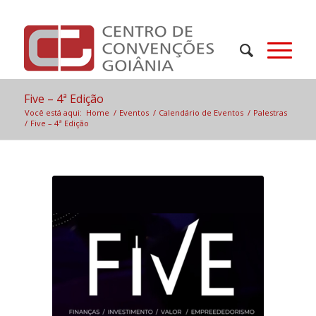
Five – 4ª Edição
Você está aqui:
Home
/
Eventos
/
Calendário de Eventos
/
Palestras
/
Five – 4ª Edição