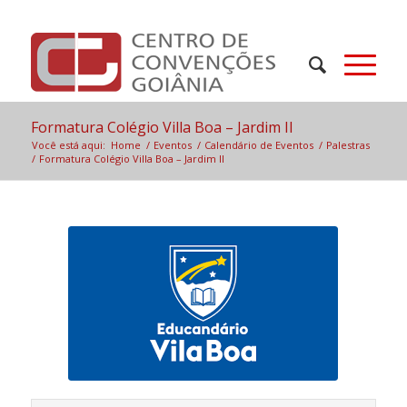
Formatura Colégio Villa Boa – Jardim II
Você está aqui:
Home
/
Eventos
/
Calendário de Eventos
/
Palestras
/
Formatura Colégio Villa Boa – Jardim II