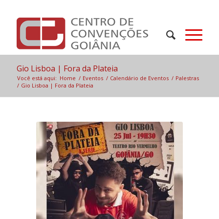
Gio Lisboa | Fora da Plateia
Você está aqui:
Home
/
Eventos
/
Calendário de Eventos
/
Palestras
/
Gio Lisboa | Fora da Plateia