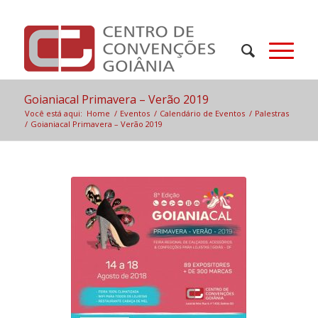
Goianiacal Primavera – Verão 2019
Você está aqui:
Home
/
Eventos
/
Calendário de Eventos
/
Palestras
/
Goianiacal Primavera – Verão 2019