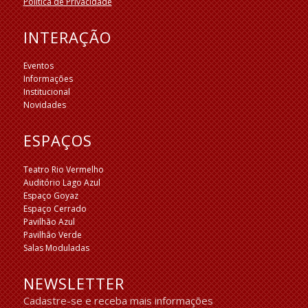
Política de Privacidade
INTERAÇÃO
Eventos
Informações
Institucional
Novidades
ESPAÇOS
Teatro Rio Vermelho
Auditório Lago Azul
Espaço Goyaz
Espaço Cerrado
Pavilhão Azul
Pavilhão Verde
Salas Moduladas
NEWSLETTER
Cadastre-se e receba mais informações