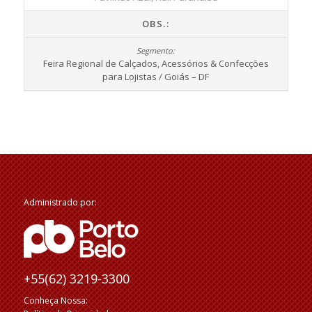
OBS.:
Feira Regional de Calçados, Acessórios & Confecções
para Lojistas / Goiás – DF
Administrado por:
+55(62) 3219-3300
Conheça Nossa: