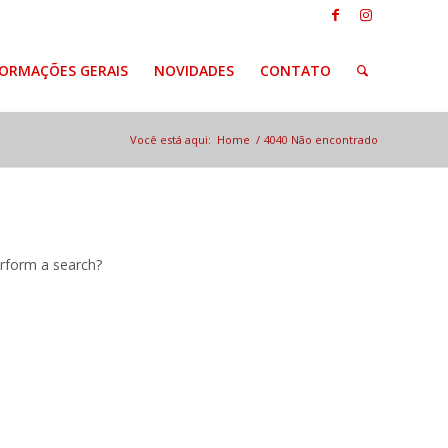
FORMAÇÕES GERAIS
NOVIDADES
CONTATO
Você está aqui:
Home
/
4040 Não encontrado
erform a search?