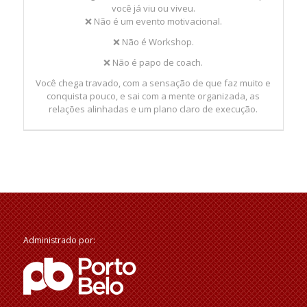
você já viu ou viveu.
❌ Não é um evento motivacional.
❌ Não é Workshop.
❌ Não é papo de coach.
Você chega travado, com a sensação de que faz muito e
conquista pouco, e sai com a mente organizada, as
relações alinhadas e um plano claro de execução.
Administrado por: