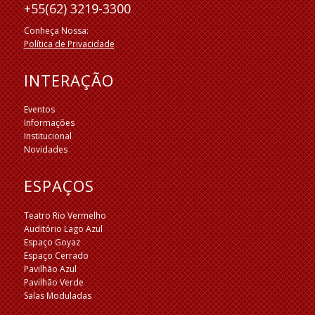
+55(62) 3219-3300
Conheça Nossa:
Política de Privacidade
INTERAÇÃO
Eventos
Informações
Institucional
Novidades
ESPAÇOS
Teatro Rio Vermelho
Auditório Lago Azul
Espaço Goyaz
Espaço Cerrado
Pavilhão Azul
Pavilhão Verde
Salas Moduladas