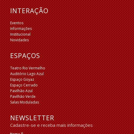
INTERAÇÃO
Eventos
Informações
Institucional
Novidades
ESPAÇOS
Teatro Rio Vermelho
Auditório Lago Azul
Espaço Goyaz
Espaço Cerrado
Pavilhão Azul
Pavilhão Verde
Salas Moduladas
NEWSLETTER
Cadastre-se e receba mais informações
*
Nome