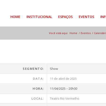
HOME
INSTITUCIONAL
ESPAÇOS
EVENTOS
IN
Você está aqui:
Home
/
Eventos
/
Calendár
SEGMENTO:
Show
DATA:
11 de abril de 2025
HORA:
11/04/2025 – 20h00
LOCAL:
Teatro Rio Vermelho