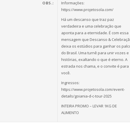
OBS.:
Informações:
https://www.projetosola.com/
Há um descanso que traz paz
verdadeira e uma celebração que
aponta para a eternidade. É com essa
mensagem que Descanso & Celebraçã
deixa os estúdios para ganhar os palc
do Brasil. Uma turnê para unir vozes e
histórias, exaltando o que é eterno. A
estrada nos chama, e o convite é para
você.
Ingressos:
https://www.projetosola.com/event-
details/goiania-d-c-tour-2025
INTEIRA PROMO – LEVAR 1KG DE
ALIMENTO