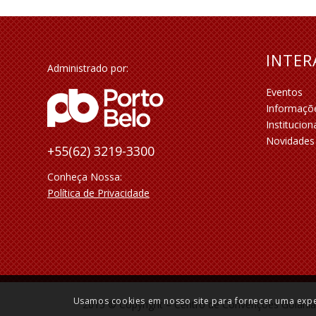
INTE
Administrado por:
Eventos
Informaçõ
Institucion
Novidades
+55(62) 3219-3300
Conheça Nossa:
Política de Privacidade
Usamos cookies em nosso site para fornecer uma experi
2015 © Copyright – Centro de Convenções Goiânia