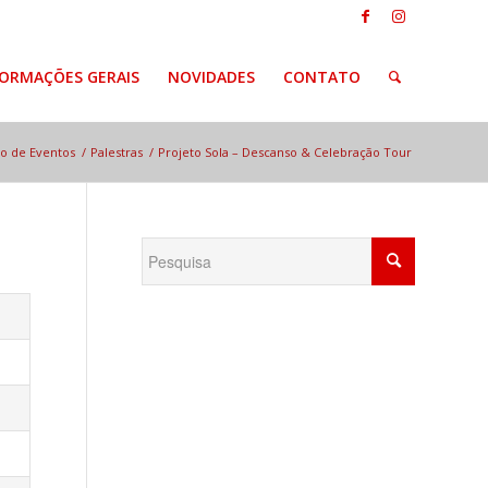
FORMAÇÕES GERAIS
NOVIDADES
CONTATO
io de Eventos
/
Palestras
/
Projeto Sola – Descanso & Celebração Tour