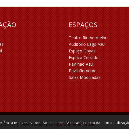
RAÇÃO
ESPAÇOS
Teatro Rio Vermelho
es
Auditório Lago Azul
al
Espaço Goyaz
Espaço Cerrado
Pavilhão Azul
Pavilhão Verde
Salas Moduladas
ência mais relevante. Ao clicar em “Aceitar”, concorda com a utilizaç
 (CCGO) | Desenvolvido por:
Alguns Internet Studio