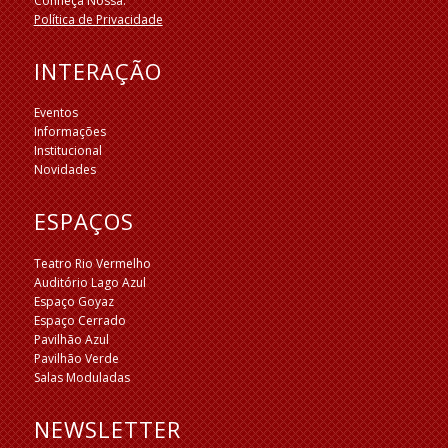
Conheça Nossa:
Política de Privacidade
INTERAÇÃO
Eventos
Informações
Institucional
Novidades
ESPAÇOS
Teatro Rio Vermelho
Auditório Lago Azul
Espaço Goyaz
Espaço Cerrado
Pavilhão Azul
Pavilhão Verde
Salas Moduladas
NEWSLETTER