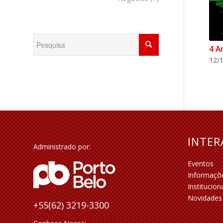
4 A
12/1
INTE
Administrado por:
Eventos
Informaçõ
Institucion
Novidades
+55(62) 3219-3300