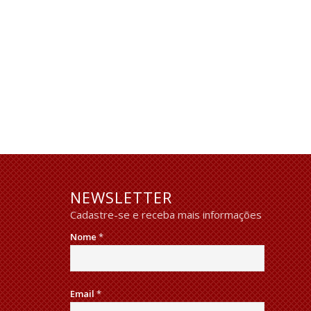
NEWSLETTER
Cadastre-se e receba mais informações
Nome
*
Email
*