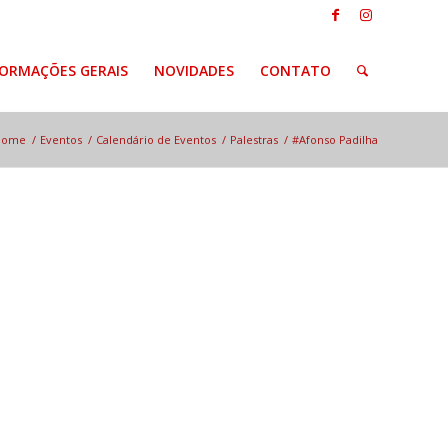
FORMAÇÕES GERAIS
NOVIDADES
CONTATO
Home
/
Eventos
/
Calendário de Eventos
/
Palestras
/
#Afonso Padilha