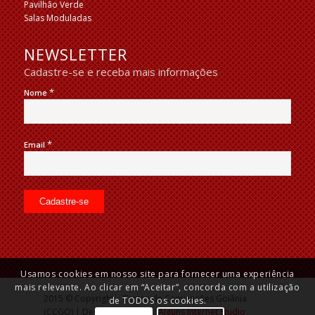
Pavilhão Verde
Salas Moduladas
NEWSLETTER
Cadastre-se e receba mais informações
*
Nome
*
Email
Usamos cookies em nosso site para fornecer uma experiência
mais relevante. Ao clicar em “Aceitar”, concorda com a utilização
2015 © Copyright – Centro de Convenções Goiânia
de TODOS os cookies.
(CCGO) | Desenvolvido por:
Alguns Internet Studio