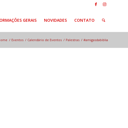
FORMAÇÕES GERAIS
NOVIDADES
CONTATO
Home
/
Eventos
/
Calendário de Eventos
/
Palestras
/
#amigasdabiblia