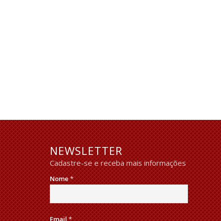
NEWSLETTER
Cadastre-se e receba mais informações
Nome
*
Email
*