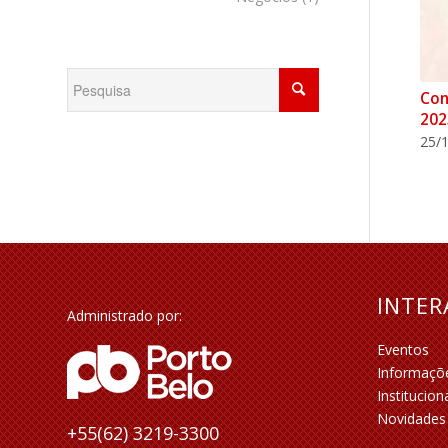
Con
202
25/1
INTE
Administrado por:
Eventos
Informaçõ
Institucion
Novidades
+55(62) 3219-3300