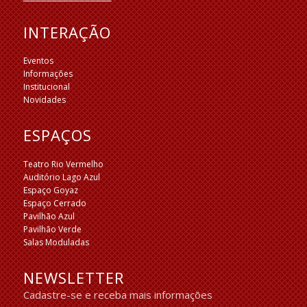
INTERAÇÃO
Eventos
Informações
Institucional
Novidades
ESPAÇOS
Teatro Rio Vermelho
Auditório Lago Azul
Espaço Goyaz
Espaço Cerrado
Pavilhão Azul
Pavilhão Verde
Salas Moduladas
NEWSLETTER
Cadastre-se e receba mais informações