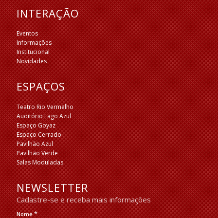
INTERAÇÃO
Eventos
Informações
Institucional
Novidades
ESPAÇOS
Teatro Rio Vermelho
Auditório Lago Azul
Espaço Goyaz
Espaço Cerrado
Pavilhão Azul
Pavilhão Verde
Salas Moduladas
NEWSLETTER
Cadastre-se e receba mais informações
*
Nome