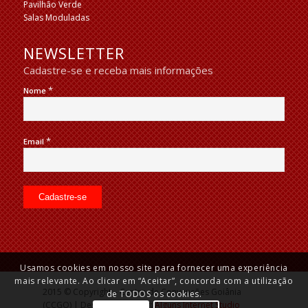
Pavilhão Verde
Salas Moduladas
NEWSLETTER
Cadastre-se e receba mais informações
*
Nome
*
Email
Usamos cookies em nosso site para fornecer uma experiência
mais relevante. Ao clicar em “Aceitar”, concorda com a utilização
2015 © Copyright – Centro de Convenções Goiânia
de TODOS os cookies.
(CCGO) | Desenvolvido por:
Alguns Internet Studio