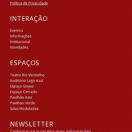
Política de Privacidade
INTERAÇÃO
Eventos
Informações
Institucional
Novidades
ESPAÇOS
Teatro Rio Vermelho
Auditório Lago Azul
Espaço Goyaz
Espaço Cerrado
Pavilhão Azul
Pavilhão Verde
Salas Moduladas
NEWSLETTER
Cadastre-se e receba mais informações