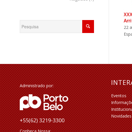
XXX
Arr
22 a
Espa
INTE
Administrado por:
Eventos
Informaçõ
Institucion
Novidades
+55(62) 3219-3300
Conheça Nossa: