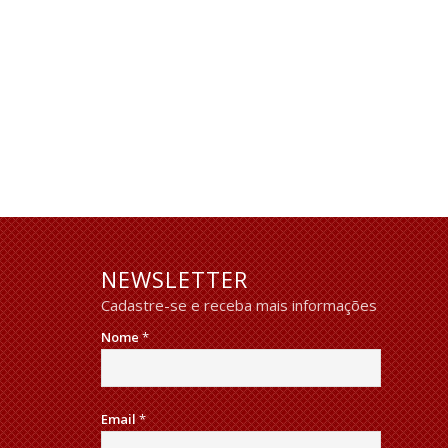
NEWSLETTER
Cadastre-se e receba mais informações
Nome
*
Email
*