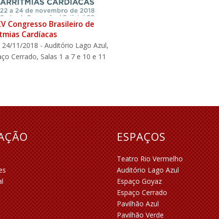
V Congresso Brasileiro de
itmias Cardíacas
 24/11/2018 - Auditório Lago Azul,
ço Cerrado, Salas 1 a 7 e 10 e 11
RAÇÃO
ESPAÇOS
Teatro Rio Vermelho
es
Auditório Lago Azul
al
Espaço Goyaz
Espaço Cerrado
Pavilhão Azul
Pavilhão Verde