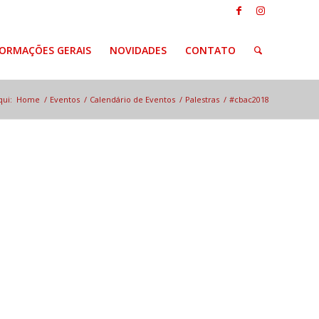
FORMAÇÕES GERAIS
NOVIDADES
CONTATO
qui:
Home
/
Eventos
/
Calendário de Eventos
/
Palestras
/
#cbac2018