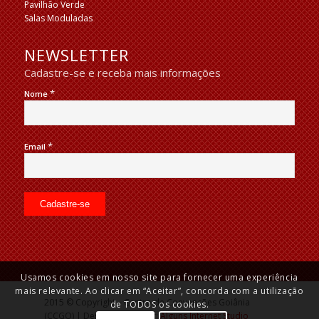
Pavilhão Verde
Salas Moduladas
NEWSLETTER
Cadastre-se e receba mais informações
*
Nome
*
Email
Usamos cookies em nosso site para fornecer uma experiência
mais relevante. Ao clicar em “Aceitar”, concorda com a utilização
2015 © Copyright – Centro de Convenções Goiânia
de TODOS os cookies.
(CCGO) | Desenvolvido por:
Alguns Internet Studio