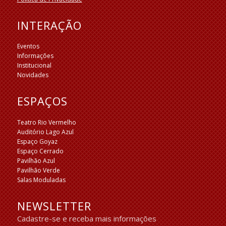
INTERAÇÃO
Eventos
Informações
Institucional
Novidades
ESPAÇOS
Teatro Rio Vermelho
Auditório Lago Azul
Espaço Goyaz
Espaço Cerrado
Pavilhão Azul
Pavilhão Verde
Salas Moduladas
NEWSLETTER
Cadastre-se e receba mais informações