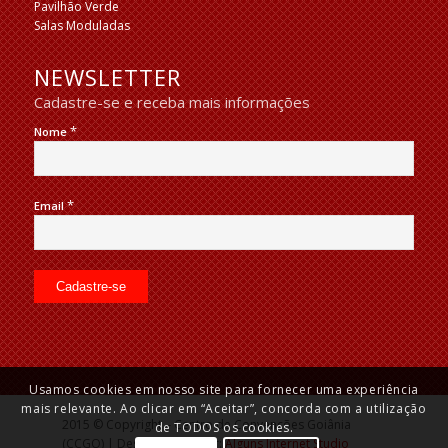
Pavilhão Verde
Salas Moduladas
NEWSLETTER
Cadastre-se e receba mais informações
*
Nome
*
Email
Usamos cookies em nosso site para fornecer uma experiência
mais relevante. Ao clicar em “Aceitar”, concorda com a utilização
2015 © Copyright – Centro de Convenções Goiânia
de TODOS os cookies.
(CCGO) | Desenvolvido por:
Alguns Internet Studio