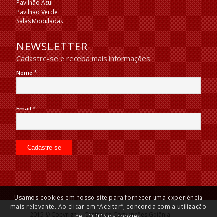
Pavilhão Azul
Pavilhão Verde
Salas Moduladas
NEWSLETTER
Cadastre-se e receba mais informações
*
Nome
*
Email
Usamos cookies em nosso site para fornecer uma experiência
mais relevante. Ao clicar em “Aceitar”, concorda com a utilização
2015 © Copyright – Centro de Convenções Goiânia
de TODOS os cookies.