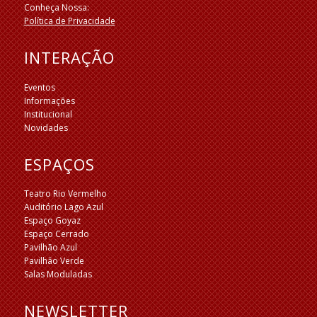
Conheça Nossa:
Política de Privacidade
INTERAÇÃO
Eventos
Informações
Institucional
Novidades
ESPAÇOS
Teatro Rio Vermelho
Auditório Lago Azul
Espaço Goyaz
Espaço Cerrado
Pavilhão Azul
Pavilhão Verde
Salas Moduladas
NEWSLETTER