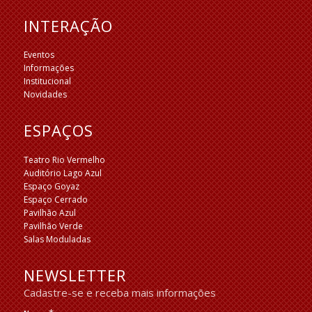
INTERAÇÃO
Eventos
Informações
Institucional
Novidades
ESPAÇOS
Teatro Rio Vermelho
Auditório Lago Azul
Espaço Goyaz
Espaço Cerrado
Pavilhão Azul
Pavilhão Verde
Salas Moduladas
NEWSLETTER
Cadastre-se e receba mais informações