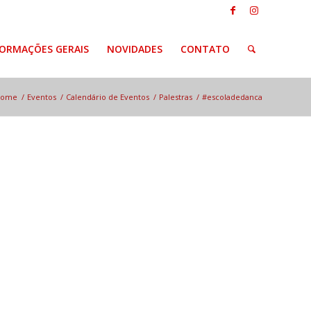
FORMAÇÕES GERAIS
NOVIDADES
CONTATO
Home
/
Eventos
/
Calendário de Eventos
/
Palestras
/
#escoladedanca