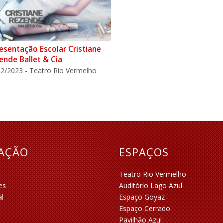
esentação Escolar Cristiane
ende Ballet & Cia
2/2023 - Teatro Rio Vermelho
RAÇÃO
ESPAÇOS
Teatro Rio Vermelho
es
Auditório Lago Azul
al
Espaço Goyaz
Espaço Cerrado
Pavilhão Azul