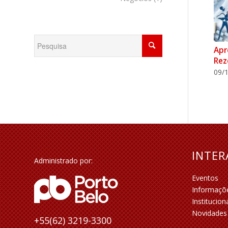
Apr
Rez
09/1
INTE
Administrado por:
Eventos
Informaçõ
Institucion
Novidades
+55(62) 3219-3300