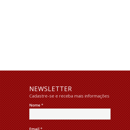
NEWSLETTER
Cadastre-se e receba mais informações
Nome
*
Email
*