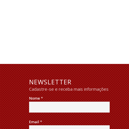
NEWSLETTER
Cadastre-se e receba mais informações
Nome
*
Email
*