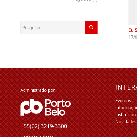
Eu 
17/0
INTE
Administrado por:
Eventos
Informaçõ
Institucion
Novidades
+55(62) 3219-3300