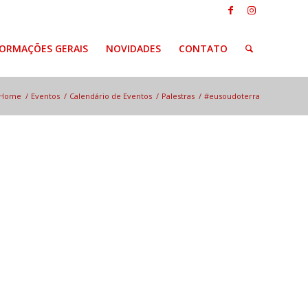
FORMAÇÕES GERAIS
NOVIDADES
CONTATO
Home
/
Eventos
/
Calendário de Eventos
/
Palestras
/
#eusoudoterra