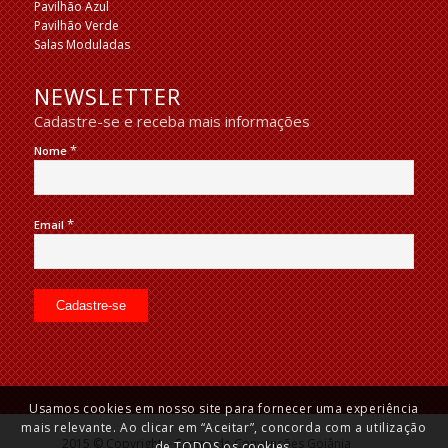
Pavilhão Azul
Pavilhão Verde
Salas Moduladas
NEWSLETTER
Cadastre-se e receba mais informações
*
Nome
*
Email
Usamos cookies em nosso site para fornecer uma experiência
mais relevante. Ao clicar em “Aceitar”, concorda com a utilização
2015 © Copyright – Centro de Convenções Goiânia
de TODOS os cookies.