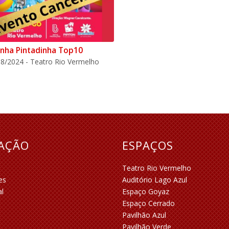
inha Pintadinha Top10
8/2024 - Teatro Rio Vermelho
RAÇÃO
ESPAÇOS
Teatro Rio Vermelho
es
Auditório Lago Azul
al
Espaço Goyaz
Espaço Cerrado
Pavilhão Azul
Pavilhão Verde