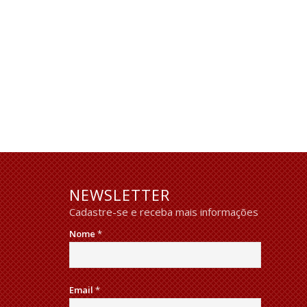
NEWSLETTER
Cadastre-se e receba mais informações
Nome
*
Email
*