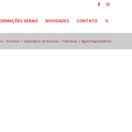
FORMAÇÕES GERAIS
NOVIDADES
CONTATO
me
/
Eventos
/
Calendário de Eventos
/
Palestras
/
#galinhapintadinha