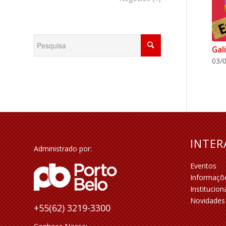
Gal
03/0
INTE
Administrado por:
Eventos
Informaçõ
Institucion
Novidades
+55(62) 3219-3300