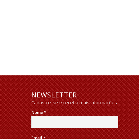
NEWSLETTER
Cadastre-se e receba mais informações
Nome
*
Email
*