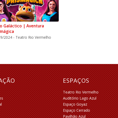
o Galáctico | Aventura
smágica
9/2024 - Teatro Rio Vermelho
RAÇÃO
ESPAÇOS
Teatro Rio Vermelho
es
Auditório Lago Azul
al
Espaço Goyaz
Espaço Cerrado
Pavilhão Azul