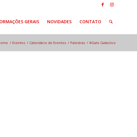
FORMAÇÕES GERAIS
NOVIDADES
CONTATO
Home
/
Eventos
/
Calendário de Eventos
/
Palestras
/
#Gato Galáctico