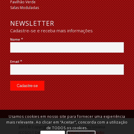
Pavilhão Verde
Salas Moduladas
NEWSLETTER
Cadastre-se e receba mais informações
*
Nome
*
Email
Usamos cookies em nosso site para fornecer uma experiência
mais relevante. Ao clicar em “Aceitar”, concorda com a utilização
2015 © Copyright – Centro de Convenções Goiânia
de TODOS os cookies.
(CCGO) | Desenvolvido por:
Alguns Internet Studio