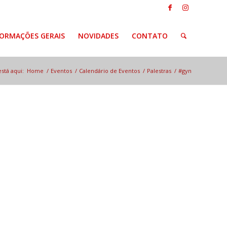
FORMAÇÕES GERAIS
NOVIDADES
CONTATO
stá aqui:
Home
/
Eventos
/
Calendário de Eventos
/
Palestras
/
#gyn