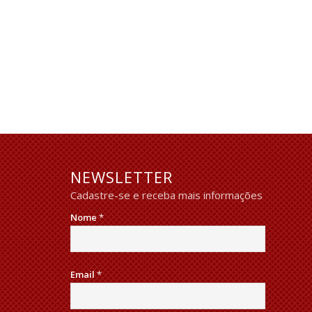
NEWSLETTER
Cadastre-se e receba mais informações
Nome
*
Email
*