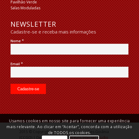
Pavilhão Verde
Salas Moduladas
NEWSLETTER
Cadastre-se e receba mais informações
*
Nome
*
Email
Usamos cookies em nosso site para fornecer uma experiência
mais relevante. Ao clicar em “Aceitar”, concorda com a utilização
2015 © Copyright – Centro de Convenções Goiânia
de TODOS os cookies.
(CCGO) | Desenvolvido por:
Alguns Internet Studio