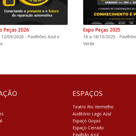
o Peças 2026
Expo Peças 2025
 12/09/2026 - Pavilhões Azul e
16 a 18/10/2025 - Pavilhõe
de
Verde
RAÇÃO
ESPAÇOS
Teatro Rio Vermelho
es
Auditório Lago Azul
al
Espaço Goyaz
Espaço Cerrado
Pavilhão Azul