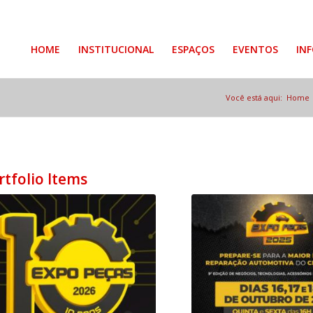
HOME
INSTITUCIONAL
ESPAÇOS
EVENTOS
IN
Você está aqui:
Home
rtfolio Items