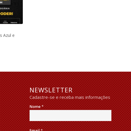
s Azul e
NEWSLETTER
Cadastre-se e receba mais informações
Nome
*
Email
*